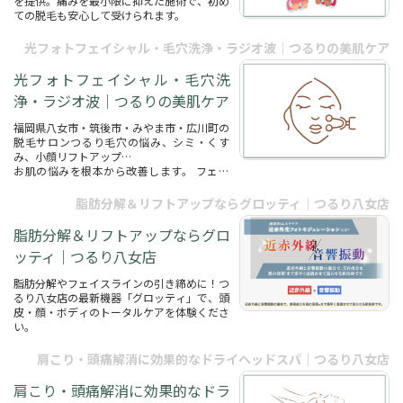
を提供。痛みを最小限に抑えた施術で、初め
ての脱毛も安心して受けられます。
光フォトフェイシャル・毛穴洗浄・ラジオ波｜つるりの美肌ケア
光フォトフェイシャル・毛穴洗
浄・ラジオ波｜つるりの美肌ケア
福岡県八女市・筑後市・みやま市・広川町の
脱毛サロンつるり毛穴の悩み、シミ・くす
み、小顔リフトアップ…
お肌の悩みを根本から改善します。 フェイ
シャルエステでは、お客様の肌悩みに対し
て、幅広いメニューをご用意。思春期ニキ
脂肪分解＆リフトアップならグロッティ｜つるり八女店
ビ・毛穴の黒ずみ・肌荒れ・シミ・くすみ・
乾燥・しわ・たるみなど、さまざ...
脂肪分解＆リフトアップならグロ
ッティ｜つるり八女店
脂肪分解やフェイスラインの引き締めに！つ
るり八女店の最新機器「グロッティ」で、頭
皮・顔・ボディのトータルケアを体験くださ
い。
肩こり・頭痛解消に効果的なドライヘッドスパ｜つるり八女店
肩こり・頭痛解消に効果的なドラ