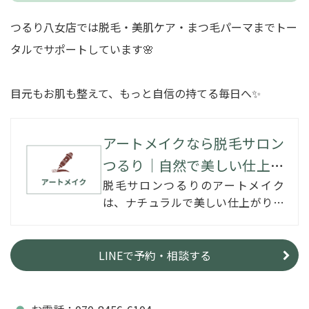
つるり八女店では脱毛・美肌ケア・まつ毛パーマまでトー
タルでサポートしています🌸
目元もお肌も整えて、もっと自信の持てる毎日へ✨
アートメイクなら脱毛サロン
つるり｜自然で美しい仕上が
脱毛サロンつるりのアートメイク
りを実現
は、ナチュラルで美しい仕上がりが
魅力。眉・アイライン・リップ対
応。理想のすっぴん美人へ。
LINEで予約・相談する