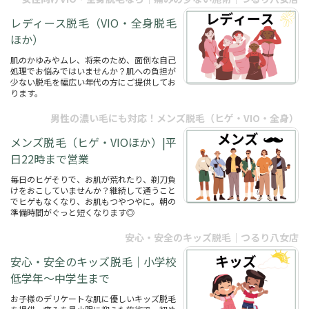
レディース脱毛（VIO・全身脱毛
ほか）
肌のかゆみやムレ、将来のため、面倒な自己
処理でお悩みではいませんか？肌への負担が
少ない脱毛を幅広い年代の方にご提供してお
ります。
男性の濃い毛にも対応！メンズ脱毛（ヒゲ・VIO・全身）
メンズ脱毛（ヒゲ・VIOほか）|平
日22時まで営業
毎日のヒゲそりで、お肌が荒れたり、剃刀負
けをおこしていませんか？継続して通うこと
でヒゲもなくなり、お肌もつやつやに。朝の
準備時間がぐっと短くなります◎
安心・安全のキッズ脱毛｜つるり八女店
安心・安全のキッズ脱毛｜小学校
低学年～中学生まで
お子様のデリケートな肌に優しいキッズ脱毛