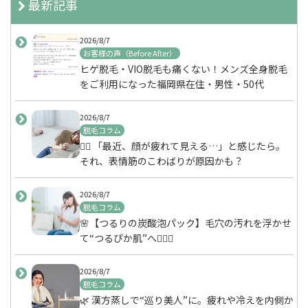
最新記事
2026/8/7
お客様の声（Before After）
ヒゲ脱毛・VIO脱毛も痛くない！メンズ全身脱毛
をご利用になった福岡県在住・男性・50代
2026/8/7
脱毛コラム
💆‍♀️ 「最近、顔が疲れて見える…」と感じたら。
それ、表情筋のこわばりが原因かも？
2026/8/7
脱毛コラム
🌸【つるりの炭酸泡パック】毛穴の汚れを浮かせ
て“つるぴか肌”へ💆‍♀️✨
2026/8/7
脱毛コラム
🌿 漢方蒸しで“巡り美人”に。疲れや冷えを内側か