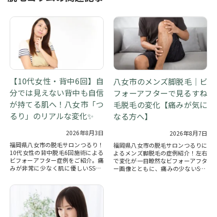
【10代女性・背中6回】自
八女市のメンズ脚脱毛｜ビ
分では見えない背中も自信
フォーアフターで見るすね
が持てる肌へ！八女市「つ
毛脱毛の変化【痛みが気に
るり」のリアルな変化✨
なる方へ】
2026年8月3日
2026年8月7日
福岡県八女市の脱毛サロンつるり！
福岡県八女市の脱毛サロンつるりに
10代女性の背中脱毛6回施術による
よるメンズ脚脱毛の症例紹介！左右
ビフォーアフター症例をご紹介。痛
で変化が一目瞭然なビフォーアフタ
みが非常に少なく肌に優しいSSCM
ー画像とともに、痛みの少ないSSC
脱毛を採用。八女・筑後・広川・み
M脱毛の特徴や完全プライベート空
やまエリアで背中ケアなら当サロン
間での施術の魅力を徹底解説しま
へ！
す。